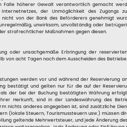
m Falle höherer Gewalt verantwortlich gemacht werd
 Internetnetzes, der Unmöglichkeit des Zugangs zu
 nicht von der Bank des Beförderers genehmigt wurd
egelmäßig, unwirksam, unvollständig oder betrügerisch
oder strafrechtlicher Maßnahmen gegen diesen.
llung oder unsachgemäße Erbringung der reservierten
b von acht Tagen nach dem Ausscheiden des Betriebes 
tleistungen werden vor und während der Reservierung 
g bestätigt und gelten nur für die auf der Reservi
 als der bei der Buchung bestätigten Währung erfol
hrer Herkunft, sind in der Landeswährung des Betri
 nichts anderes angegeben ist, sind zusätzliche Diens
rn (lokale Steuern, Tourismussteuern usw.) müssen dire
tellung geltende Mehrwertsteuer, und jede Änderung de
en weitergegeben. Jede Änderung oder Einführung ne