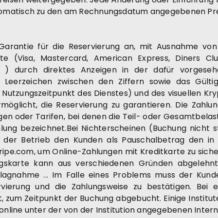
tomatisch zu den am Rechnungsdatum angegebenen Prei
Garantie für die Reservierung an, mit Ausnahme von 
te (Visa, Mastercard, American Express, Diners Clu
et ) durch direktes Anzeigen in der dafür vorgese
Leerzeichen zwischen den Ziffern sowie das Gülti
Nutzungszeitpunkt des Dienstes) und des visuellen Kry
ermöglicht, die Reservierung zu garantieren. Die Zahl
en oder Tarifen, bei denen die Teil- oder Gesamtbelas
hlung bezeichnet.Bei Nichterscheinen (Buchung nicht 
et der Betrieb den Kunden als Pauschalbetrag den i
ripe.com, um Online-Zahlungen mit Kreditkarte zu sicher
ngskarte kann aus verschiedenen Gründen abgelehnt
lagnahme ... Im Falle eines Problems muss der Kunde 
ierung und die Zahlungsweise zu bestätigen. Bei e
t, zum Zeitpunkt der Buchung abgebucht. Einige Instit
und online unter der von der Institution angegebenen Inte