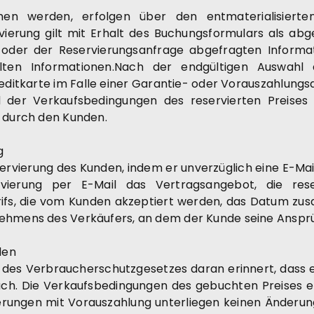
 werden, erfolgen über den entmaterialisierten
vierung gilt mit Erhalt des Buchungsformulars als abge
oder der Reservierungsanfrage abgefragten Informat
ttelten Informationen.Nach der endgültigen Auswah
ditkarte im Falle einer Garantie- oder Vorauszahlungs
 der Verkaufsbedingungen des reservierten Preises 
g durch den Kunden.
g
rvierung des Kunden, indem er unverzüglich eine E-Mail
ierung per E-Mail das Vertragsangebot, die reserv
fs, die vom Kunden akzeptiert werden, das Datum zu
rnehmens des Verkäufers, an dem der Kunde seine Ansp
den
° des Verbraucherschutzgesetzes daran erinnert, dass e
h. Die Verkaufsbedingungen des gebuchten Preises e
erungen mit Vorauszahlung unterliegen keinen Änderung