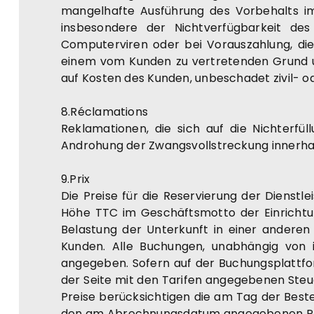
mangelhafte Ausführung des Vorbehalts i
insbesondere der Nichtverfügbarkeit des
Computerviren oder bei Vorauszahlung, die
einem vom Kunden zu vertretenden Grund unr
auf Kosten des Kunden, unbeschadet zivil- 
8.Réclamations
Reklamationen, die sich auf die Nichterfü
Androhung der Zwangsvollstreckung innerhal
9.Prix
Die Preise für die Reservierung der Diens
Höhe TTC im Geschäftsmotto der Einrichtun
Belastung der Unterkunft in einer anderen
Kunden. Alle Buchungen, unabhängig von i
angegeben. Sofern auf der Buchungsplattform
der Seite mit den Tarifen angegebenen Steue
Preise berücksichtigen die am Tag der Bes
den am Abrechnungsdatum angegebenen Preis