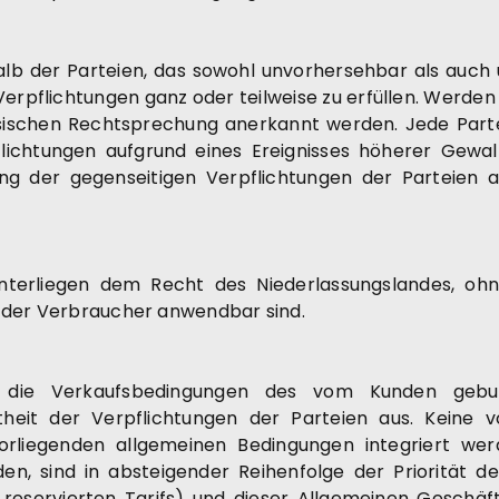
alb der Parteien, das sowohl unvorhersehbar als auch 
 Verpflichtungen ganz oder teilweise zu erfüllen. Werden 
ösischen Rechtsprechung anerkannt werden. Jede Part
chtungen aufgrund eines Ereignisses höherer Gewalt 
ung der gegenseitigen Verpflichtungen der Parteien a
nterliegen dem Recht des Niederlassungslandes, o
s der Verbraucher anwendbar sind.
n, die Verkaufsbedingungen des vom Kunden gebu
heit der Verpflichtungen der Parteien aus. Keine 
rliegenden allgemeinen Bedingungen integriert werd
den, sind in absteigender Reihenfolge der Priorität d
 reservierten Tarifs) und dieser Allgemeinen Geschäf