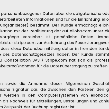
 personenbezogener Daten über die obligatorische ode
erarbeiteten Informationen sind für die Einrichtung, ell
hlungsanbieter) bestimmt. Der Kunde ermächtigt ell
kation mit der Realisierung der auf elloha.com unter d
Vorgänge vereinbar ist persönliche Daten. Insb
ieter stripe.com zur Ausführung des Reservierungsvert
 dass diese Datenübermittlung daher in fremden Lände
 des Datenschutzgesetzes haben. Der Kunde stimmt j
. Constellation SAS / Stripe.com hat sich als profess
lichkeitsmaßnahmen für die Datenübertragung zu treffen.
ten sowie die Annahme dieser Allgemeinen Geschä
nische Signatur dar, die zwischen den Parteien den g
ster werden in den Computersystemen von elloha.c
 als Nachweis für Mitteilungen, Bestellungen und Zah
 Zeitpunkt der Buchung registriert ist.