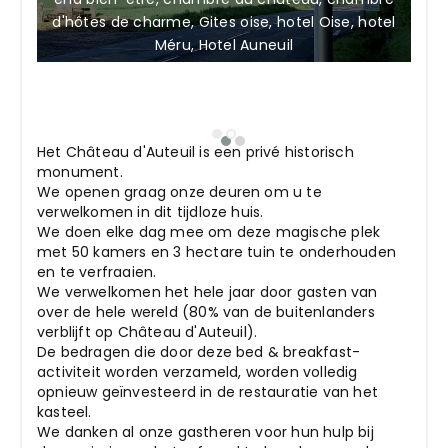
d'hôtes de charme, Gites oise, hotel Oise, hotel
Ch
Méru, Hotel Auneuil
Het Château d'Auteuil is een privé historisch
monument.
We openen graag onze deuren om u te
verwelkomen in dit tijdloze huis.
We doen elke dag mee om deze magische plek
met 50 kamers en 3 hectare tuin te onderhouden
en te verfraaien.
We verwelkomen het hele jaar door gasten van
over de hele wereld (80% van de buitenlanders
verblijft op Château d'Auteuil).
De bedragen die door deze bed & breakfast-
activiteit worden verzameld, worden volledig
opnieuw geïnvesteerd in de restauratie van het
kasteel.
We danken al onze gastheren voor hun hulp bij