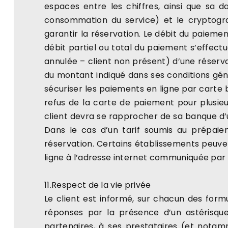
espaces entre les chiffres, ainsi que sa d
consommation du service) et le cryptogram
garantir la réservation. Le débit du paiement
débit partiel ou total du paiement s’effect
annulée – client non présent) d’une réservat
du montant indiqué dans ses conditions géné
sécuriser les paiements en ligne par carte ba
refus de la carte de paiement pour plusieur
client devra se rapprocher de sa banque d’
Dans le cas d’un tarif soumis au prépai
réservation. Certains établissements peuvent
ligne à l’adresse internet communiquée par 
11.Respect de la vie privée
Le client est informé, sur chacun des form
réponses par la présence d’un astérisque.
partenaires, à ses prestataires (et notam