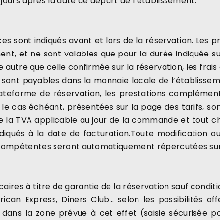
 jours après la date de départ de l’établissement.
ices sont indiqués avant et lors de la réservation. Les 
nt, et ne sont valables que pour la durée indiquée sur
autre que celle confirmée sur la réservation, les frais
e, sont payables dans la monnaie locale de l’établissem
lateforme de réservation, les prestations complémenta
…) le cas échéant, présentées sur la page des tarifs, s
de la TVA applicable au jour de la commande et tout 
iqués à la date de facturation.Toute modification ou
ompétentes seront automatiquement répercutées sur les
res à titre de garantie de la réservation sauf conditio
rican Express, Diners Club… selon les possibilités o
, dans la zone prévue à cet effet (saisie sécurisée p