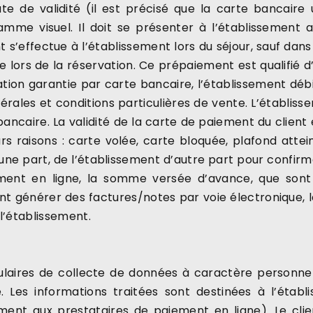
ate de validité (il est précisé que la carte bancaire
me visuel. Il doit se présenter à l’établissement 
 s’effectue à l’établissement lors du séjour, sauf dans
ue lors de la réservation. Ce prépaiement est qualifié 
ion garantie par carte bancaire, l’établissement débiter
rales et conditions particulières de vente. L’établiss
ncaire. La validité de la carte de paiement du client e
s raisons : carte volée, carte bloquée, plafond attei
une part, de l’établissement d’autre part pour confir
ement en ligne, la somme versée d’avance, que sont
 générer des factures/notes par voie électronique, le f
l’établissement.
ulaires de collecte de données à caractère personnel,
 Les informations traitées sont destinées à l’établi
ment aux prestataires de paiement en ligne). Le cl