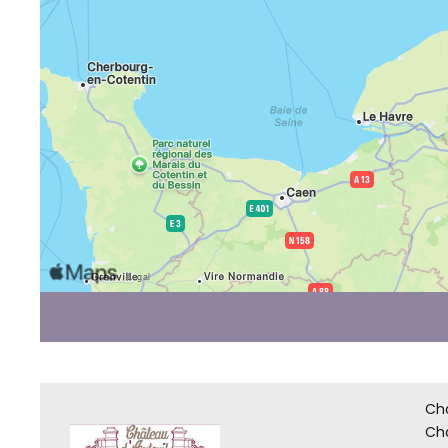
Châ
Châ