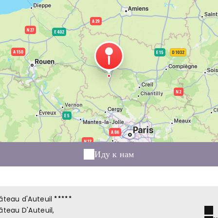
Иду к нам
teau d'Auteuil
teau D'Auteuil,