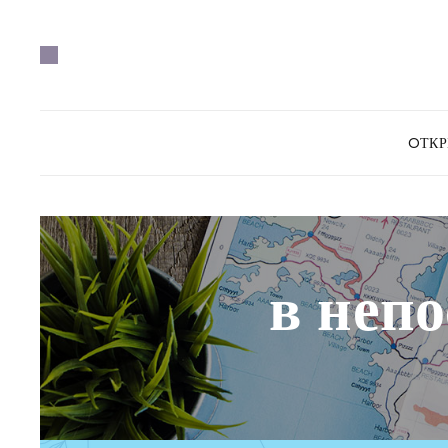
OТК
в неп