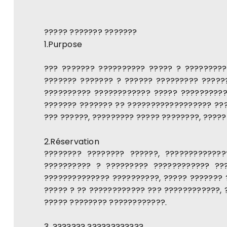
????? ??????? ???????
1.Purpose
??? ??????? ?????????? ????? ? ?????????
??????? ??????? ? ?????? ????????? ?????
?????????? ???????????? ????? ??????????
??????? ??????? ?? ?????????????????? ???
??? ??????, ????????? ????? ????????, ????
2.Réservation
???????? ???????? ??????, ?????????????
?????????? ? ????????? ???????????? ??
?????????????? ??????????, ????? ??????? 
????? ? ?? ???????????? ??? ????????????, 
????? ???????? ????????????.
3. ??????? ????????????