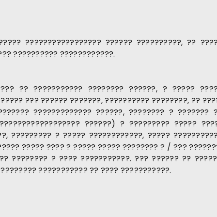
????? ????????????????? ?????? ??????????, ?? ???
??? ?????????? ????????????.
???? ?? ??????????? ???????? ??????, ? ????? ???
????? ??? ?????? ???????, ?????????? ????????, ?? ??
???????? ????????????? ??????, ???????? ? ??????? 
?????????????????? ??????) ? ????????? ????? ???
?, ????????? ? ????? ????????????, ????? ?????????
???? ????? ???? ? ????? ????? ???????? ? / ??? ??????
?? ???????? ? ???? ???????????. ??? ?????? ?? ?????
????????? ??????????? ?? ???? ???????????.