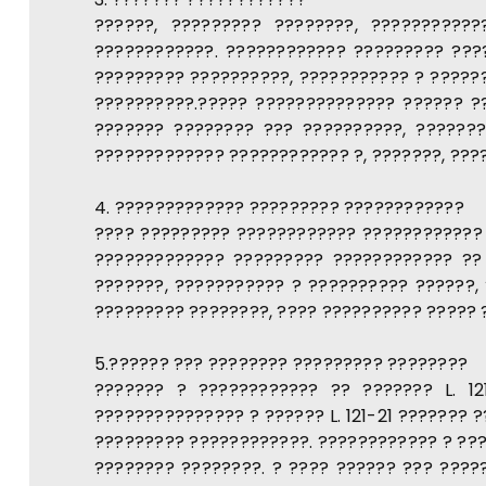
??????, ????????? ????????, ??????????
????????????. ???????????? ????????? ???
????????? ??????????, ??????????? ? ?????
??????????.????? ?????????????? ?????? ?
??????? ???????? ??? ??????????, ??????
????????????? ???????????? ?, ???????, ???
4. ????????????? ????????? ????????????
???? ????????? ???????????? ???????????? 
????????????? ????????? ???????????? ?? 
???????, ??????????? ? ?????????? ??????,
????????? ????????, ???? ?????????? ????? 
5.?????? ??? ???????? ????????? ????????
??????? ? ???????????? ?? ??????? L. 12
??????????????? ? ?????? L. 121-21 ???????
????????? ????????????. ???????????? ? ???
???????? ????????. ? ???? ?????? ??? ????