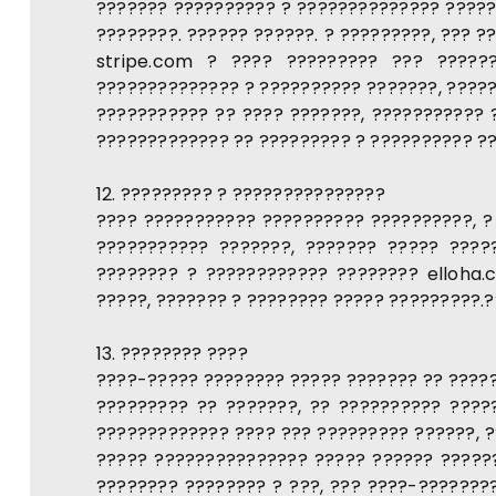
??????? ?????????? ? ?????????????? ?????
????????. ?????? ??????. ? ?????????, ??? 
stripe.com ? ???? ????????? ??? ?????
?????????????? ? ?????????? ???????, ?????
??????????? ?? ???? ???????, ??????????? ?
????????????? ?? ????????? ? ?????????? ??
12. ????????? ? ???????????????
???? ??????????? ?????????? ??????????, ?
??????????? ???????, ??????? ????? ????
???????? ? ???????????? ???????? elloha.
?????, ??????? ? ???????? ????? ?????????.
13. ???????? ????
????-????? ???????? ????? ??????? ?? ?????
????????? ?? ???????, ?? ?????????? ????
????????????? ???? ??? ????????? ??????, 
????? ??????????????? ????? ?????? ?????
???????? ???????? ? ???, ??? ????-???????