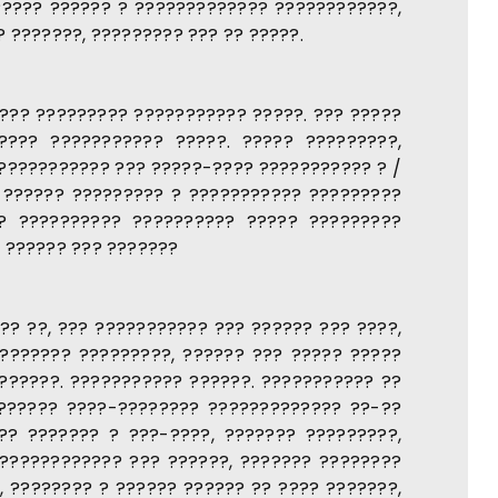
????? ?????? ? ????????????? ????????????,
 ???????, ????????? ??? ?? ?????.
??? ????????? ??????????? ?????. ??? ?????
???? ??????????? ?????. ????? ?????????,
??????????? ??? ?????-???? ??????????? ? /
? ?????? ????????? ? ??????????? ?????????
? ?????????? ?????????? ????? ?????????
 ?????? ??? ???????
? ??, ??? ??????????? ??? ?????? ??? ????,
??????? ?????????, ?????? ??? ????? ?????
??????. ??????????? ??????. ??????????? ??
?????? ????-???????? ????????????? ??-??
?? ??????? ? ???-????, ??????? ?????????,
 ???????????? ??? ??????, ??????? ????????
 ???????? ? ?????? ?????? ?? ???? ???????,