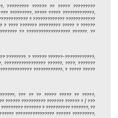
??, ????????? ?????? ?? ????? ?????????
??? ?????????, ????? ????? ?????????????,
????????????? ? ????????????? ????????????
? ? ???? ??????? ????????? ????? ? ??????
??????? ?? ?????????????????? ??????. ??
?? ????????. ? ?????? ??????-????????????,
, ????????????????? ??????, ????, ???????
?????????????? ????????????, ? ????? ?????
???????, ??? ?? ?? ????? ????? ?? ?????,
?? ?????? ?????????? ??????? ?????? ? / ???
 ????????? ??????? ? ?????????? ???????, ??
??????? ???????????????? ?????? ?????????,