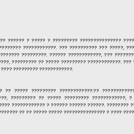
?? ?????? ? ????? ? ????????? ??????????????? ????
???????? ????????????. ??? ?????????? ??? ?????, ??
??????? ?????????. ?????? ????????????, ??? ???????
???, ????????? ?? ????? ????????? ????????????. ???
? ???? ????????? ????????????.
? ?? ????? ????????? ????????????.?? ???????????
???, ????????? ?? ????? ????????? ????????????, ?
???? ???????????? ? ?????? ?????? ??????. ???????? 
??????? ?? ?? ????? ????? ??????????????? ? ???? ???