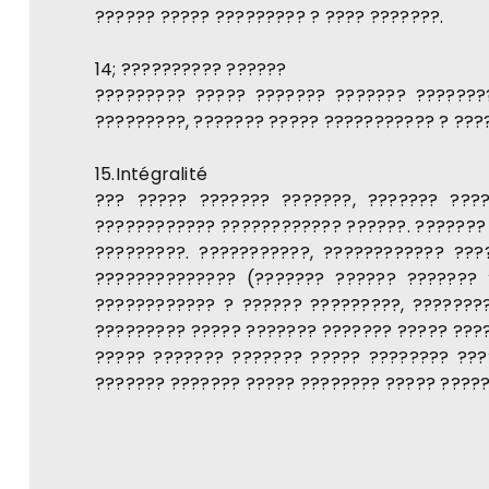
?????? ????? ????????? ? ???? ???????.
14; ?????????? ??????
????????? ????? ??????? ??????? ???????
?????????, ??????? ????? ??????????? ? ???
15.Intégralité
??? ????? ??????? ???????, ??????? ???
???????????? ???????????? ??????. ??????? 
?????????. ???????????, ???????????? ??
?????????????? (??????? ?????? ??????? 
???????????? ? ?????? ?????????, ????????
????????? ????? ??????? ??????? ????? ????
????? ??????? ??????? ????? ???????? ???
??????? ??????? ????? ???????? ????? ????