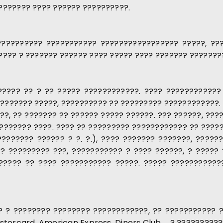
??????? ???? ?????? ??????????.
?????????? ??????????? ????????????????? ?????, ??
???? ? ??????? ?????? ???? ????? ???? ??????? ???????
????? ?? ? ?? ????? ????????????. ???? ???????????
 ??????? ?????, ?????????? ?? ????????? ????????????. 
?, ?? ??????? ?? ?????? ????? ??????. ??? ??????, ???
 ??????? ????. ???? ?? ????????? ???????????? ?? ????
???????? ?????? ? ?. ?.), ???? ??????? ???????, ?????
? ????????? ???, ??????????? ? ???? ??????, ? ????? 
????? ?? ???? ??????????? ?????. ????? ???????????
 ? ???????? ???????? ????????????, ?? ??????????? 
stercard, American Express, Diners Club ... ? ????????