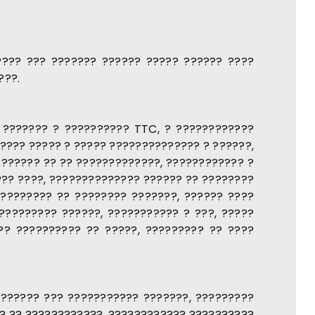
???? ??? ??????? ?????? ????? ?????? ????
???.
? ??????? ? ?????????? TTC, ? ????????????
???? ????? ? ????? ?????????????? ? ??????,
??????? ?? ?? ?????????????, ???????????? ?
??? ????, ?????????????? ?????? ?? ????????
????????? ?? ???????? ???????, ?????? ????
????????? ??????, ??????????? ? ???, ?????
?? ?????????? ?? ?????, ????????? ?? ????
??????? ??? ??????????? ???????, ?????????
??? ?? ????????????, ???????????? ??????????