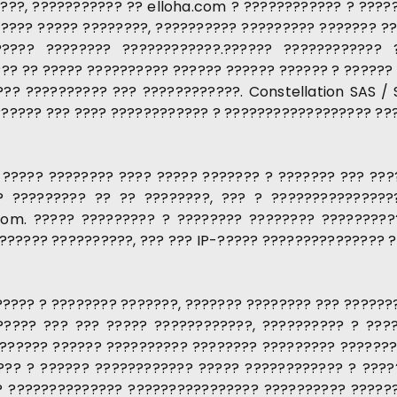
???, ??????????? ?? elloha.com ? ???????????? ? ?????
?????? ????? ????????, ?????????? ????????? ??????? 
????? ???????? ????????????.?????? ???????????? 
?? ?? ????? ?????????? ?????? ?????? ?????? ? ?????? ?
?? ?????????? ??? ????????????. Constellation SAS / 
????? ??? ???? ???????????? ? ?????????????????? ???
 ????? ???????? ???? ????? ??????? ? ??????? ??? ??
? ????????? ?? ?? ????????, ??? ? ???????????????
com. ????? ????????? ? ???????? ???????? ????????
??????? ??????????, ??? ??? IP-????? ??????????????? 
???? ? ???????? ???????, ??????? ???????? ??? ???????
????? ??? ??? ????? ????????????, ?????????? ? ???
??????? ?????? ?????????? ???????? ????????? ????????
??? ? ?????? ???????????? ????? ???????????? ? ????
? ?????????????? ???????????????? ?????????? ?????