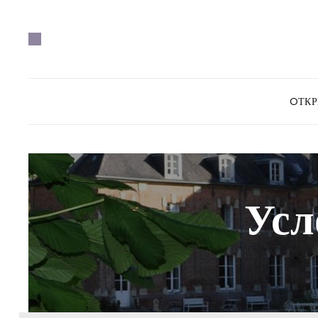
OТК
Усл