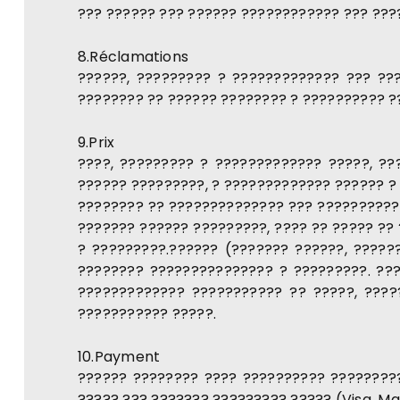
??? ?????? ??? ?????? ???????????? ??? ???
8.Réclamations
??????, ????????? ? ????????????? ??? ??
???????? ?? ?????? ???????? ? ?????????? ?
9.Prix
????, ????????? ? ????????????? ?????, ??
?????? ?????????, ? ????????????? ?????? ?
???????? ?? ?????????????? ??? ???????????
??????? ?????? ?????????, ???? ?? ????? ??
? ?????????.?????? (??????? ??????, ?????
???????? ??????????????? ? ?????????. ???
????????????? ??????????? ?? ?????, ????
??????????? ?????.
10.Payment
?????? ???????? ???? ?????????? ?????????
????? ??? ??????? ????????? ????? (Visa, Ma