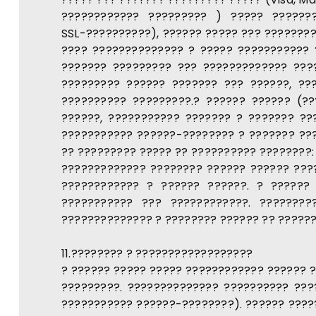
???????????? ????????? ) ????? ??????
SSL-??????????), ?????? ????? ??? ????????
???? ?????????????? ? ????? ??????????? 
??????? ????????? ??? ????????????? ????
????????? ?????? ??????? ??? ??????, ??
?????????? ?????????.? ?????? ?????? (?
??????, ??????????? ??????? ? ??????? ??
??????????? ??????-???????? ? ??????? ???
?? ????????? ????? ?? ?????????? ????????: 
????????????? ???????? ?????? ?????? ????
???????????? ? ?????? ??????. ? ?????? 
??????????? ??? ????????????. ???????
?????????????? ? ???????? ?????? ?? ?????
11.???????? ? ??????????????????
? ?????? ????? ????? ???????????? ?????? 
?????????. ?????????????? ?????????? ????
??????????? ??????-????????). ?????? ????