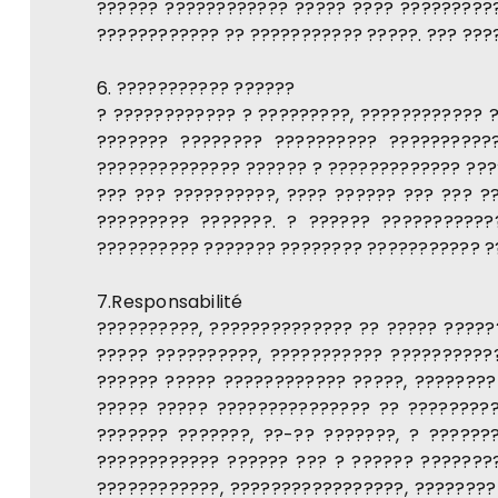
?????? ???????????? ????? ???? ??????????
???????????? ?? ??????????? ?????. ??? ????
6. ??????????? ??????
? ???????????? ? ?????????, ???????????? 
??????? ???????? ?????????? ???????????
?????????????? ?????? ? ????????????? ???
??? ??? ??????????, ???? ?????? ??? ??? ?
????????? ???????. ? ?????? ??????????
?????????? ??????? ???????? ??????????? ??
7.Responsabilité
??????????, ?????????????? ?? ????? ?????
????? ??????????, ??????????? ??????????
?????? ????? ???????????? ?????, ????????
????? ????? ??????????????? ?? ????????
??????? ???????, ??-?? ???????, ? ??????
???????????? ?????? ??? ? ?????? ????????
????????????, ?????????????????, ????????