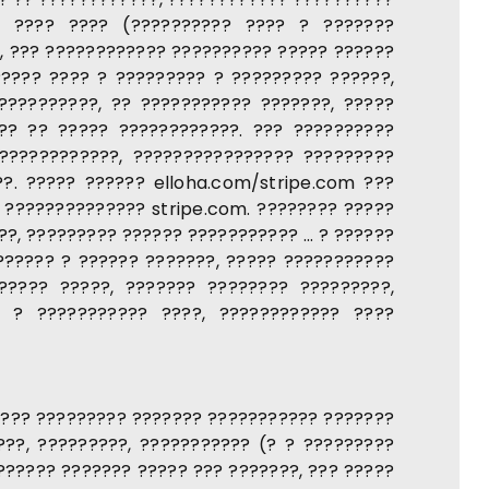
? ???? ???? (?????????? ???? ? ???????
?, ??? ???????????? ?????????? ????? ??????
???? ???? ? ????????? ? ????????? ??????,
??????????, ?? ??????????? ???????, ?????
?? ?? ????? ????????????. ??? ??????????
????????????, ???????????????? ?????????
?. ????? ?????? elloha.com/stripe.com ???
 ?????????????? stripe.com. ???????? ?????
?, ????????? ?????? ??????????? ... ? ??????
?????? ? ?????? ???????, ????? ???????????
????? ?????, ??????? ???????? ?????????,
 ? ??????????? ????, ???????????? ????
???? ????????? ??????? ??????????? ???????
???, ?????????, ??????????? (? ? ?????????
????? ??????? ????? ??? ???????, ??? ?????