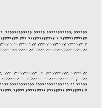
?, ???????????? ????? ???????????, ??????
????????? ??? ???????????? ? ????????????
???? ? ?????? ??? ????? ??????? ??????? ?
 ????? ??????? ??????? ???????????????? ??
?, ??? ??????????? ? ??????????, ???????
 ???????? ? ??????? ??????????? ? / ???
????? ??????????? ??????????????? ?? ?????
??????. ????? ????????? ???????? ???????? ?