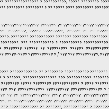
? ??????????????? ? ??????????, ????? ???????? ???
?? ???????? ???????? ? ?? ????? ???? ???????? ???????
? ????????? ???????, ??????? ?? ???????? ????? ??????
?? ????????, ????? ?????????, ?????? ?? ?? ?????
????, ???????? ??????????? ??????? ??????? ???????? 
?????????. ??? ??????????? ? ?????????? ??????????
?? ???????? ?????? ?? ????????? ?????? ??????????
? ?????-???? ??????????? ? / ??? ??? ??????????, ????
???? ????????????, ?? ???????? ???????????.???????? ?
? ? ??????, ??????????????? ??? ??????????? ???????
 ???????? ????? ???????? ???????????? ? ???? ??????
???? ??? ???????????? ?????????? ?????????????? ? 
??? ??-?? ????????????? ???? ????????, ???????????
??, ?? ????????????????? ?????? ???????????. ?????
 ??? ????????????? ?? ???????, ??????????? ? ???????,