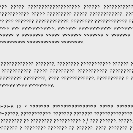
???? ????? ??????????????????? ?????? ??????????
??????????? ????? ????????? ????? ????????????. ???
?? ??? ??????? ????????????. ???????? ???????????? 
???? ??? ????????????, ??????? ???????????? ???????
?????? ? ???????? ????? ??????? ??????? ? ??????? 
?????????? ???????????? ????????.
???????????? ???????, ???????? ??????????? ?????? ?
??????????? ????? ????????? ??????????? ?????????
 ???????? ????????, ???? ????????????, ?????????? ? 
?????? ???? ?????????.
1-21-8 12 ° ??????? ???????????????? ????? ?????
 ??-?????. ???????????. ??????? ??????? ??????????????
???????? ?? ???????? ?????????? ? / ??? ??????. ?????,
??????? ? ???????? ??????? ?? ??????. ???? ??????? 