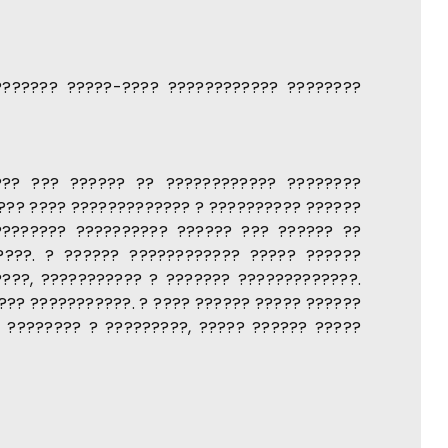
??????? ?????-???? ???????????? ????????
??? ??? ?????? ?? ???????????? ????????
???? ???? ????????????? ? ?????????? ??????
???????? ?????????? ?????? ??? ?????? ??
????. ? ?????? ???????????? ????? ??????
????, ??????????? ? ??????? ?????????????.
??? ???????????. ? ???? ?????? ????? ??????
 ???????? ? ?????????, ????? ?????? ?????