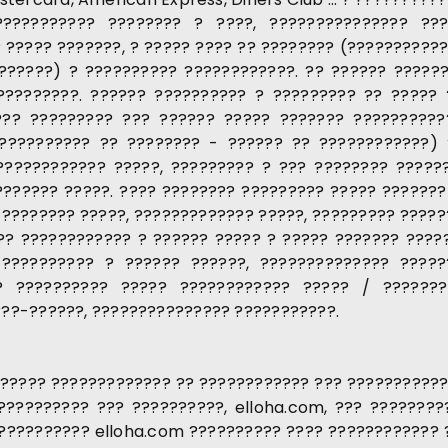
??????????? ???????? ? ????, ??????????????? ??
 ????? ???????, ? ????? ???? ?? ???????? (??????????
??????) ? ?????????? ????????????. ?? ?????? ??????
????????. ?????? ?????????? ? ????????? ?? ????? 
??? ????????? ??? ?????? ????? ??????? ??????????
??????????? ?? ???????? - ?????? ?? ????????????) 
???????????? ?????, ????????? ? ??? ???????? ??????
?????? ?????. ???? ???????? ????????? ????? ???????
???????? ?????, ????????????? ?????, ????????? ??????
? ???????????? ? ?????? ????? ? ????? ??????? ????
?????????? ? ?????? ??????, ?????????????? ?????
?? ?????????? ????? ???????????? ????? / ???????
???-??????, ??????????????? ???????????.
?????? ????????????? ?? ???????????? ??? ??????????
????????? ??? ??????????, elloha.com, ??? ????????
?????????? elloha.com ?????????? ???? ???????????? ?