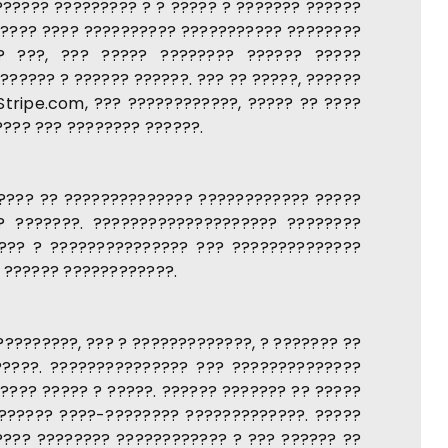
????? ????????? ? ? ????? ? ??????? ??????
?????? ???? ?????????? ??????????? ????????
? ???, ??? ????? ???????? ?????? ?????
????? ? ?????? ??????. ??? ?? ?????, ??????
Stripe.com, ??? ????????????, ????? ?? ????
??? ??? ???????? ??????.
????? ?? ?????????????? ???????????? ?????
? ???????. ???????????????????? ????????
???? ? ??????????????? ??? ??????????????
? ?????? ????????????.
????????, ??? ? ?????????????, ? ??????? ??
?????. ??????????????? ??? ??????????????
??? ????? ? ?????. ?????? ??????? ?? ?????
?????? ????-???????? ?????????????. ?????
???? ???????? ???????????? ? ??? ?????? ??