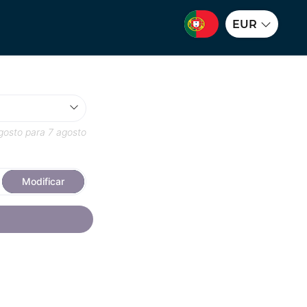
EUR
gosto
para
7 agosto
Modificar