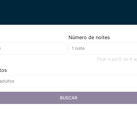
Número de noites
Ficar a partir de
6 a
tos
 adultos